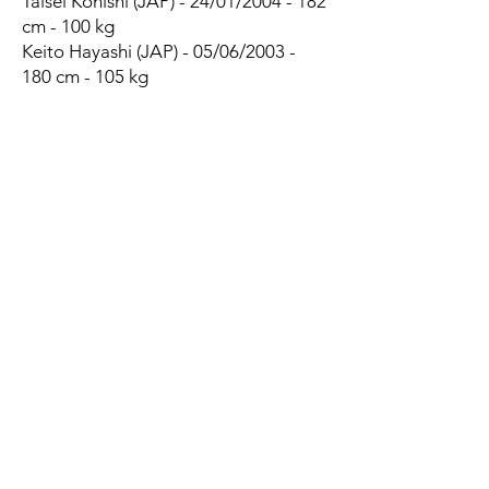
Taisei Konishi (JAP) - 24/01/2004 - 182
cm - 100 kg
Keito Hayashi (JAP) - 05/06/2003 -
180 cm - 105 kg
Talifolofola Tangipa (NZ) - 21/05/1996
- 186 cm - 117 kg
1/2 de mêlées
Reijiro Usui (JAP) - 06/09/1998 - 168
cm - 65 kg
Haruhiro Sakahara (JAP) - 27/02/2001
- 163 cm - 73 kg
Tatsuya Kanetsuki (JAP) - 09/08/2001
- 181 cm - 80 kg
Maito Matsuo (JAP) - 02/07/2001 -
172 cm - 75 kg
1/2 d'ouvertures